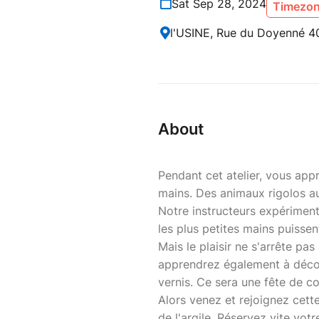
Sat Sep 28, 2024
Timezon
l'USINE, Rue du Doyenné 40
About
Pendant cet atelier, vous ap
mains. Des animaux rigolos aux
Notre instructeurs expérimen
les plus petites mains puisse
Mais le plaisir ne s'arrête pa
apprendrez également à décor
vernis. Ce sera une fête de co
Alors venez et rejoignez cett
de l'argile. Réservez vite votr