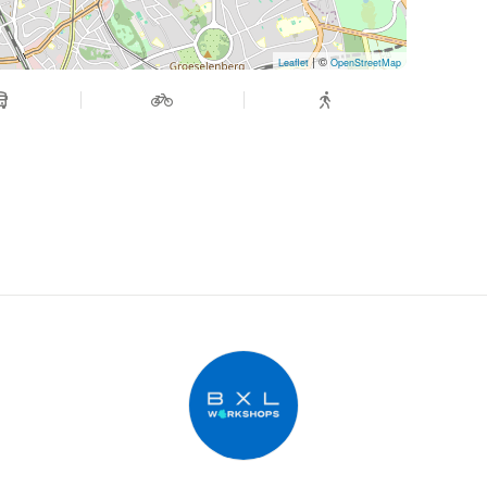
| ©
Leaflet
OpenStreetMap