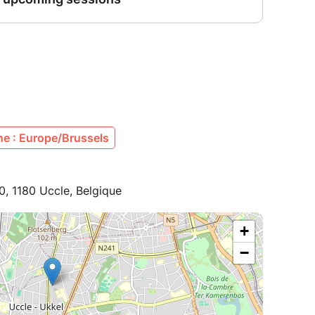
e : Europe/Brussels
, 1180 Uccle, Belgique
+
−