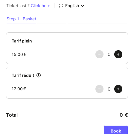
jeu des comédiens insufflent une dimension physique
et chorégraphie au texte. Sans jamais tomber dans le
drame, ils jonglent entre les personnages et leur
propre couple avec un naturel déconcertant et une
jubilation contagieuse !
Le public se laisse embarquer dans un univers drôle
et absurde... entre rires, sourires et douce
indignation. Et si finalement le secret du couple
c'était d'en rire ?
« Un moment de théâtre profondément humain, où le
public devient le témoin complice de cette aventure
à deux. »
Ouest France
Tout public, à partir de 14 ans
Durée 1h15
Placement libre