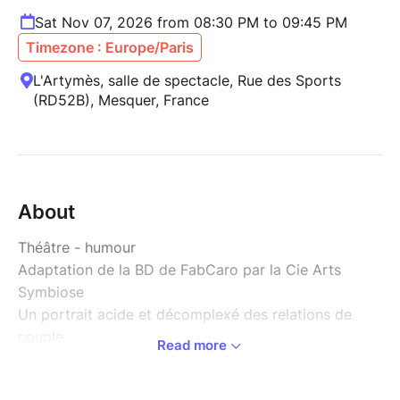
Sat Nov 07, 2026 from 08:30 PM to 09:45 PM
Timezone : Europe/Paris
L'Artymès, salle de spectacle, Rue des Sports
(RD52B), Mesquer, France
About
Théâtre - humour
Adaptation de la BD de FabCaro par la Cie Arts
Symbiose
Un portrait acide et décomplexé des relations de
couple
Read more
"Moins qu'Hier (plus que demain)" explore avec
humour et authenticité les travers de l'amour et de la