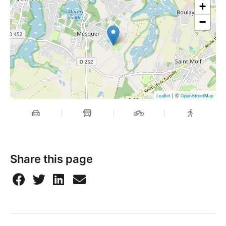
+
−
| ©
Leaflet
OpenStreetMap
Share this page