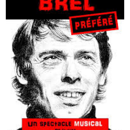
Etienne Champollion connaît les chansons de
Jacques Brel sur le bout des doigts. Ensemble, après
presque dix ans à reprendre sur scène Renaud, ils
entreprennent de monter ce spectacle où
s'entremêlent puissance et poésie, fulgurance et folie,
douceur et rire.
Guitares, piano, accordéon, ukulélé, permettent une
approche acoustique de Brel tout en respectant
l'oeuvre immense du chanteur bruxellois.
L'interprétation est personnelle mais l'émotion reste
universelle.