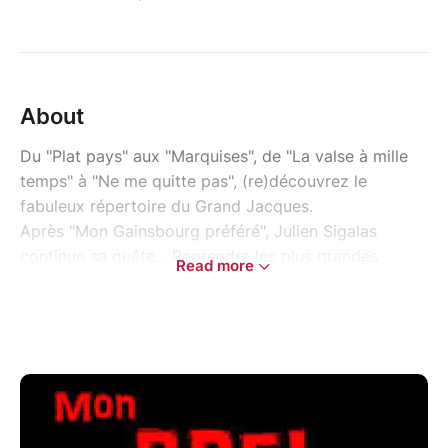
About
Du "Plat pays" aux "Marquises", de "La valse à mille
temps" à "Ne me quitte pas", (re)découvrez le
fabuleux répertoire du Grand Jacques.
Après "Mon Gainsbourg préféré", Julien Sigalas
continue sa quête... Reprendre les plus grandes
Read more
étoiles de la chanson française.
Julien Sigalas est auteur, compositeur, interprète et
également comédien. Il a toujours rêvé de s'attaquer
à Brel. Avec Etienne Champollion, il a trouvé le
partenaire idéal.
Multi instrumentiste, pianiste virtuose, arrangeur,