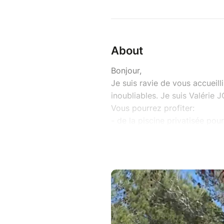
About
Bonjour,
Je suis ravie de vous accueil
inoubliables. Je suis Valéri
Vous pourrez profiter:
- de la piscine privatisée pou
- de rafraichissements
- d'une glace maison
- d'un atelier de réflexologi
- d'une seance de reflexologi
J'ai hâte de vous chouchoute
Tu veux me connaître un peu
@vj-reflexo-sophro ou www.vj
Contactez-moi pour que je pu