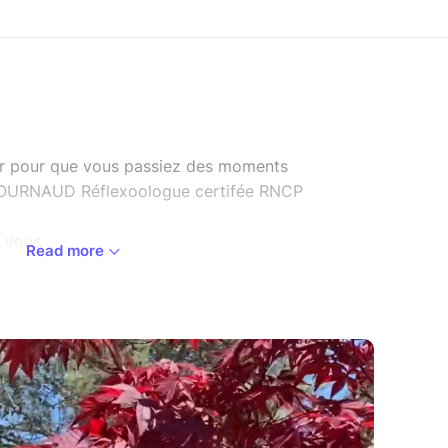
lir pour que vous passiez des moments
e JOURNAUD Réflexoologue certifée RNCP
r vous
Read more
e palmaire en duo pour apprendre à vous détendre
e pour la future mariée
r avec toute ma bienveillance
 plus?
-reflexo.fr
isse vous fournir tous les renseignements que