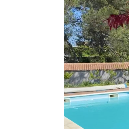
vous désirez
Le 6 juillet UNIQUEMENT , j'a
vous apprendra à réaliser un b
A bientôt
Valérie,