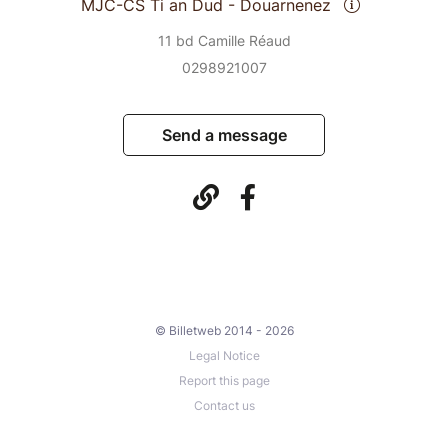
MJC-CS Ti an Dud - Douarnenez
11 bd Camille Réaud
0298921007
Send a message
© Billetweb 2014 - 2026
Legal Notice
Report this page
Contact us