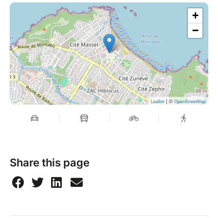
+
−
| ©
Leaflet
OpenStreetMap
Share this page