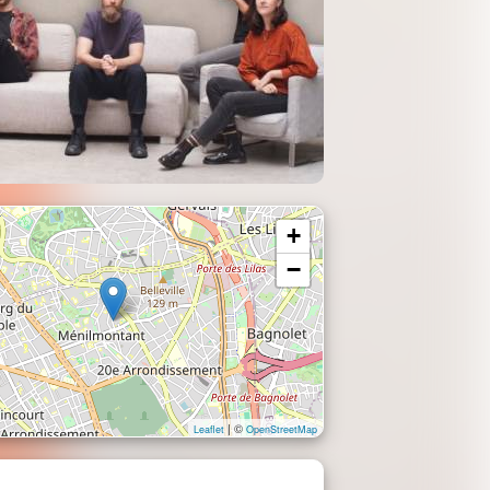
+
−
| ©
Leaflet
OpenStreetMap