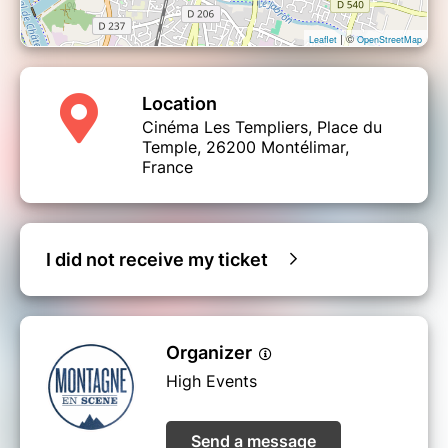
| ©
Leaflet
OpenStreetMap
Location
Cinéma Les Templiers, Place du
Temple, 26200 Montélimar,
France
I did not receive my ticket
Organizer
High Events
Send a message