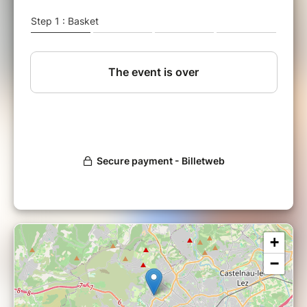
Cet atelier citoyen est animé bénévolement.
Le prix de votre participation est libre avec un
montant minimum de 5€ et cela
finance l'association La Fresque du
Numérique.
Qu'est-ce qu'un prix libre ? C'est une
estimation au plus juste entre vos possibilités,
votre situation financière personnelle et la
valorisation du temps et du travail de
l'animateur·rice et de l'association pour
réaliser cet atelier. C'est un principe de
confiance et d'équité qui nous permet aussi de
construire un modèle de société plus juste et
plus solidaire. Par conséquent, merci
d'envisager votre participation en toute
conscience. Ces contributions financières
+
aident l'association à se développer et ainsi à
−
sensibiliser plus de personnes.
Cette session aura lieu en présentiel à
l'adresse indiquée. Les infos détaillées seront