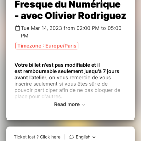
Fresque du Numérique
- avec Olivier Rodriguez
Tue Mar 14, 2023 from 02:00 PM to 05:00
PM
Timezone : Europe/Paris
Votre billet n'est pas modifiable et il
est remboursable seulement jusqu'à 7 jours
avant l'atelier
, on vous remercie de vous
inscrire seulement si vous êtes sûr·e de
pouvoir participer afin de ne pas bloquer de
place pour d'autres.
Read more
Cet atelier citoyen est destiné aux particuliers
.
Les participant·e·s pro sont acceptés
seulement en test, avec maximum 1
représentant·e d'une même entreprise. Si vous
souhaitez plus d’infos sur le pro, RDV sur
notre
page dédiée aux entreprises
.