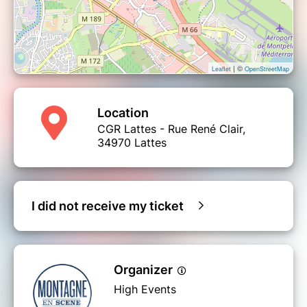
| ©
Leaflet
OpenStreetMap
Location
CGR Lattes - Rue René Clair,
34970 Lattes
I did not receive my ticket
Organizer
High Events