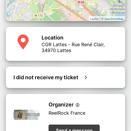
| ©
Leaflet
OpenStreetMap
Location
CGR Lattes - Rue René Clair,
34970 Lattes
I did not receive my ticket
Organizer
ReelRock France
Send a message