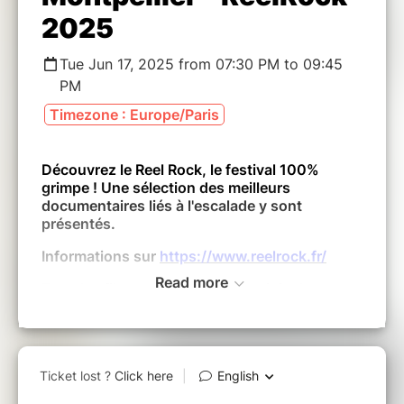
2025
Tue Jun 17, 2025 from 07:30 PM to 09:45
PM
Timezone : Europe/Paris
Découvrez le Reel Rock, le festival 100%
grimpe ! Une sélection des meilleurs
documentaires liés à l'escalade y sont
présentés.
Informations sur
https://www.reelrock.fr/
Read more
Tous les films sont en version originale et
sont intégralement sous-titrés en français.