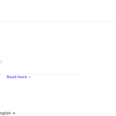
s)
ues, le petit village de Rochebrune est en
Read more
ment climatique provoque des éboulements
ns... Alors que les acteurs du territoire
a vallée, arrive une alpiniste décidée à monter
gion, la Grande Reine, dont une partie s’est
e qui vire au mythique, le spectateur est