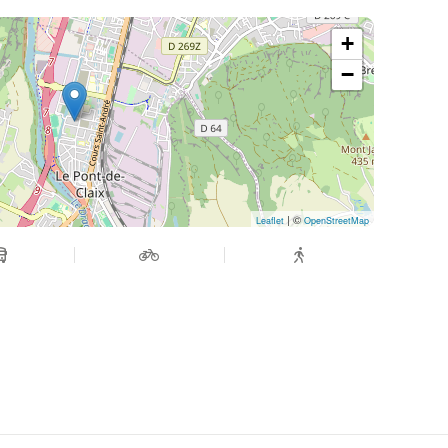
+
−
| ©
Leaflet
OpenStreetMap