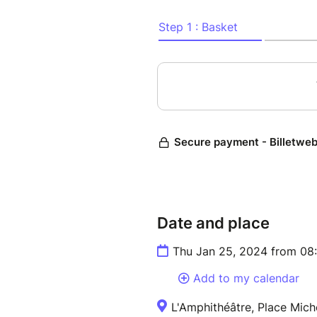
emporté dans la dureté et l’
ascension à la fois concrète e
DANS LE CADRE DE «NOS F
SCIENCES
Date and place
Thu Jan 25, 2024 from 08
Add to my calendar
L'Amphithéâtre, Place Mich