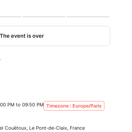
immensité du milieu montagnard, pour une
t poétique...
UTURS», UN ÉVÉNEMENT
TERRITOIRE DE
:00 PM to 09:50 PM
Timezone : Europe/Paris
el Couëtoux, Le Pont-de-Claix, France