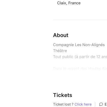
Claix, France
About
Compagnie Les Non-Alignés
Théâtre
Tout public (à partir de 12 an
Dans le massif des Hautes Aig
alerte depuis que le change
réguliers sur les sommets voisi
s’interrogent sur l’avenir de l
sur le sommet majeur de la ré
Tickets
récemment effondrée...
Dans une chronique documenté