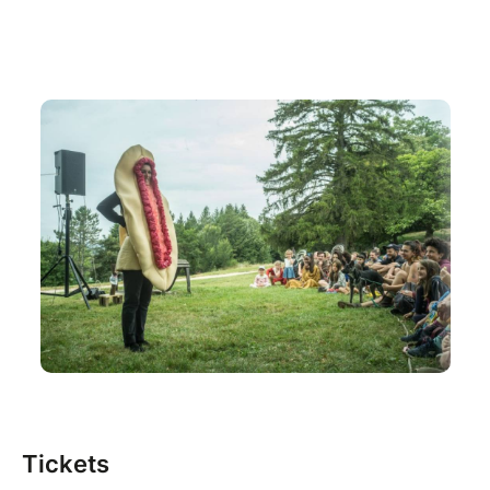
personnelles, de matières littéraires, scientifiques,
sonores et statistiques, un triptyque de spectacles
éphémères a existé, qui interrogeait tour à tour la
parole des femmes, des hommes et des engendré·e·s.
Dans ce quatrième et ultime volet, on quitte le
théâtre documentaire. Entre aveu d’impuissance à
trouver des réponses satisfaisantes, tentative de dire
caca boudin à l’injonction sociale, rêverie et fête
cauchemardesque, Charlotte et Raphaëlle entrent ici
en territoire inconnu et partent dans les prairies
cosmiques de leur inconscient, à la recherche de leur
parole intime à propos de la parentalité.
Tout public à partir de 10 ans
Durée : 1h15
Tickets