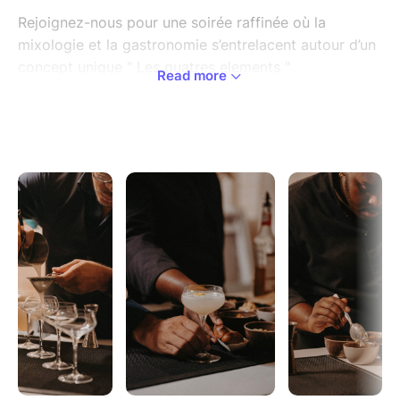
Rejoignez-nous pour une soirée raffinée où la
mixologie et la gastronomie s’entrelacent autour d’un
concept unique " Les quatres elements "
Read more
Le Chef Axel " the eatertainer " Nestoret et Kenny
Boisdur vous embarquons pour un pairing au unique
Laissez-vous surprendre par des accords subtils, des
textures variées et des créations audacieuses dans
une ambiance élégante et conviviale sur les toits de
Pointe-à-Pitre.
Un voyage sensoriel, un menu a l'aveugle où chaque
gorgée et chaque bouchée révèlent l’essence pure
d’un produit sublimé avec créativité.
Date : 5 Aout 2026 à 18h30