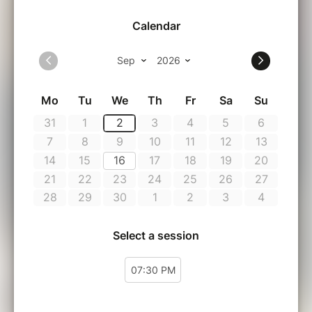
éléments qui résident aussi en nous. Nous
nous connectons à la Terre de notre corps et
son ancrage, au Feu de notre coeur pulsant la
vie, à la fluidité de l’Eau dont nous sommes
fait à 65% et à l’Air notre souffle de vie devenu
si précieux.
Lors de ces soirées nous explorons le mandala
de la Movement Medicine.
Infos pratiques
Vous pouvez venir une seule fois ou vous
engager dans un processus continu de
plusieurs soirées.
Recommandations : apporter une gourde d’eau
(pas de plastique pour protéger notre belle
Terre), porter des vêtements confortables.
Venez le ventre disponible, pas de
consommation d’alcool le jour même.
Le billet est valable pour la date réservée, il
peut être transféré à une autre personne mais