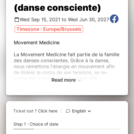
(danse consciente)
Wed Sep 15, 2021 to Wed Jun 30, 2027
Timezone : Europe/Brussels
Movement Medicine
La Movement Medicine fait partie de la famille
des danses conscientes. Grâce à la danse,
nous remettons l'énergie en mouvement afin
de libérer le corps de ses tensions, se re-
connecter à la sagesse du coeur afin
Read more
d'accéder à notre joie profonde pour laisser
danser notre âme. La danse est pratiquée de
manière ancestrale par de nombreuses
cultures dans un but de guérison ou de
connexion spirituelle, elle connecte à la
conscience et de libère des blocages
émotionnels.
La Movement Medicine permet de se
connecter aux éléments de la nature, ces