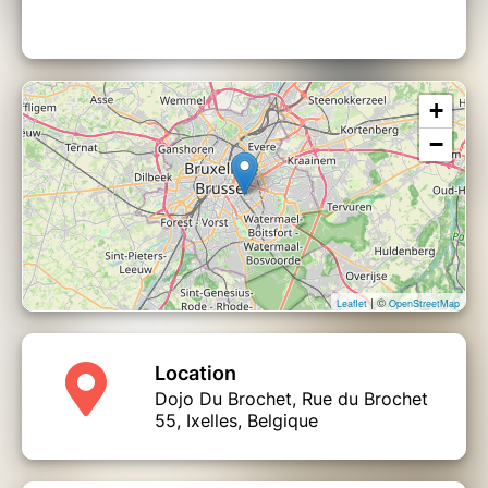
n'est pas reportable, ni remboursable.
La Movement Medicine est accessible à tous,
tous âges & toutes conditions confondues,
aucun prérequis.
+
Bienvenu(e)s tels que vous êtes.
−
Rani Valérie Chatel est passionnée par
la danse consciente, elle s'est formée à The
School of Movement Medicine avec Ya’acov et
Susannah Darling Khan, elle est enseignante et
facilitatrice certifiée.
| ©
Leaflet
OpenStreetMap
Location
Dojo Du Brochet, Rue du Brochet
55, Ixelles, Belgique