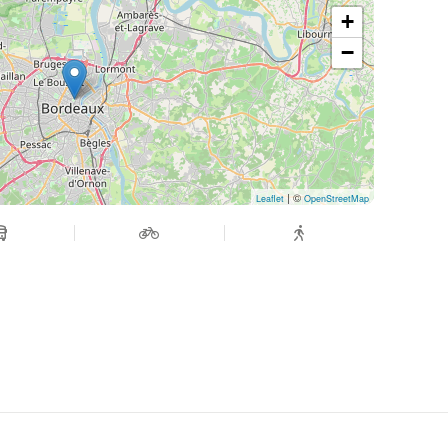
+
 est prévu à l'Auditorium de l'Opéra de Bordeaux,
−
la réservation.
| ©
Leaflet
OpenStreetMap