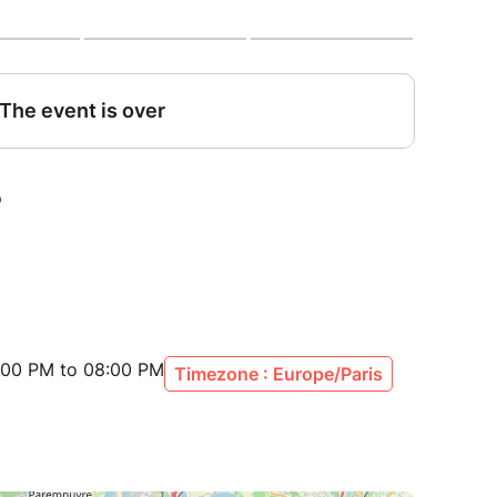
a encore son pouvoir éternel.
ite et ouverte à toutes et à tous, pour redécouvrir
jamais entendu : vibrant, intemporel et
, Blandine de Sansal, Abel Zamora, Pierre Gennaï,
Aquitaine
ts avec l’ONBA)
:00 PM to 08:00 PM
Timezone : Europe/Paris
louses du Jardin Public, des rangées de chaises
âtiment se situant au centre du parc. La
place assise sur ces chaises, le nombre de places