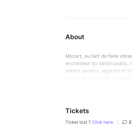
About
Mozart, ou l’art de faire vibr
enchanteur du Jardin public, 
mêlent passion, légèreté et f
Aquitaine, dirigé par le jeune 
invite à un voyage musical un
belles pages des opéras de M
Scènes d’amour, de jalousie, d
Tickets
dans une effervescence envoû
de la jeune génération. Présen
cette soirée promet un moment