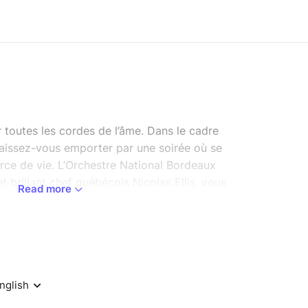
er toutes les cordes de l’âme. Dans le cadre
laissez-vous emporter par une soirée où se
orce de vie. L’Orchestre National Bordeaux
et brillant chef québécois Nicolas Ellis, vous
Read more
ique, entre drame et comédie, à travers les plus
ozart.
e tromperie et de réconciliation s’enchaîneront
tante, portées par cinq chanteuses et chanteurs
tée par Saskia De Ville, grande voix de la radio,
 de partage et de joie universelle, où la