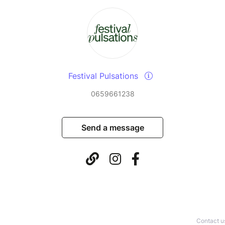
Festival Pulsations
0659661238
Send a message
Contact u