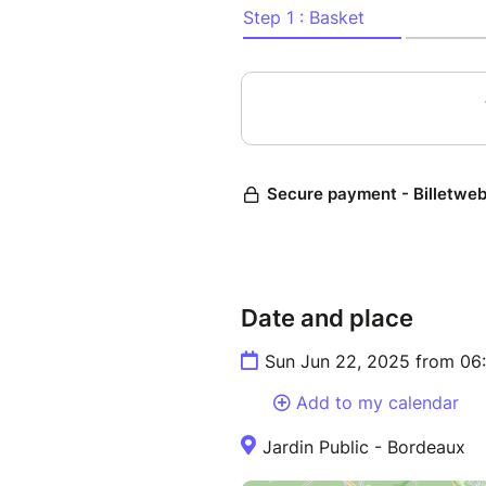
musique de Mozart démontrer
Une soirée en plein air, gratu
Mozart comme vous ne l’avez 
profondément humain.
Manon Lamaison, Elisa Verzier
Lysandre Châlon
Orchestre National Bordeaux 
Nicolas Ellis, direction (débu
Saskia De Ville, présentation
Date and place
Durée 1h15 sans entracte
Sun Jun 22, 2025 from 06
Placement libre. Outre les pe
Add to my calendar
seront disposées en face du B
Jardin Public - Bordeaux
réservation n'assure pas une 
étant limité.