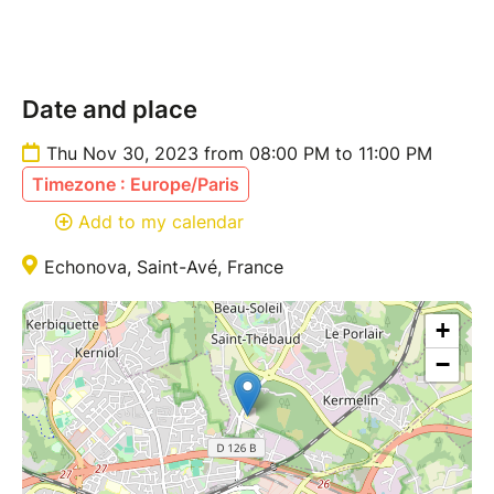
silhouettes fantômes, dos aux montagnes, qu’on
devine sur la pochette du disque, ne tarderont pas à
ôter les drapeaux sous lesquels ils se cachent pour
Date and place
se dévoiler à nous.
Thu Nov 30, 2023 from 08:00 PM to 11:00 PM
Timezone : Europe/Paris
Add to my calendar
Echonova, Saint-Avé, France
+
−