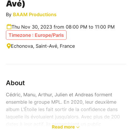
Avé)
By
BAAM Productions
Thu Nov 30, 2023 from 08:00 PM to 11:00 PM
Timezone : Europe/Paris
Echonova, Saint-Avé, France
About
Cédric, Manu, Arthur, Julien et Andreas forment
ensemble le groupe MPL. En 2020, leur deuxième
album L’Étoile les fait sortir de la confidence dans
laquelle ils évoluaient jusqu’alors. Avec plus de 200
dates à leur actif, ils rassemblent un public
Read more
grandissant et envisagent chaque concert comme un