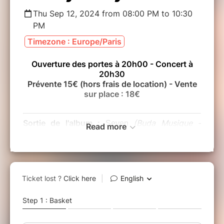
Thu Sep 12, 2024 from 08:00 PM to 10:30
PM
Timezone : Europe/Paris
Ouverture des portes à 20h00 - Concert à
20h30
Prévente 15€ (hors frais de location) - Vente
sur place : 18€
Sortie de l'album :
(Buda Musique -
Seven
Read more
2024)
Auvergne-Mississippi avec Muddy Gurdy en 2017,
Mississippi-Auvergne avec Homecoming en 2020.
Et aujourd’hui Auvergne-Louisiane avec Seven.
Ces trois albums forment bien un triptyque spatio-
temporel, la réalisation de l’idée aussi folle que
visionnaire du trio Muddy Gurdy : créer une
musique de la terre et de la Terre, creuser un
sillon profond depuis les volcans d’Auvergne