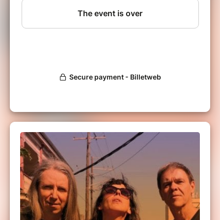
jusqu’aux collines du Mississippi ou aux bayous
de Louisiane, affirmer par l’exemple que les
gestes des musiciens peuvent être aussi
universels et ancestraux que ceux des paysans
d’ici ou d’ailleurs. Leurs outils ? Une vielle à roue,
des guitares, des percussions et du chant.
Dans ce disque cool, frénétique et spirituel à la
fois, on entend de la musique cajun, de
l’accordéon zydeco, un chant de chef indien de
Mardi Gras, des grands classiques revisités de
Nina Simone, Muddy Waters et Hank Williams.
Tia Gouttebel : guitare, voix
Gilles Chabenat : vielle à roue
Fabrice Bony : percussions, choeurs