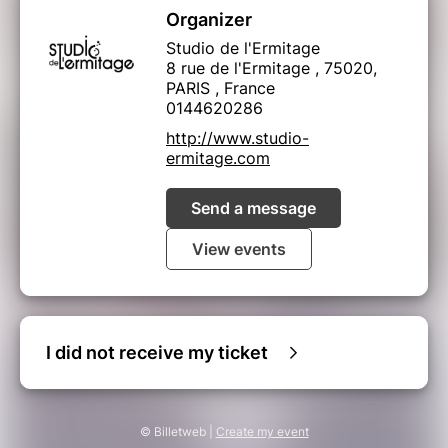
Organizer
Studio de l'Ermitage
8 rue de l'Ermitage , 75020,
PARIS , France
0144620286
http://www.studio-
ermitage.com
Send a message
View events
I did not receive my ticket
© Billetweb |
Create my event