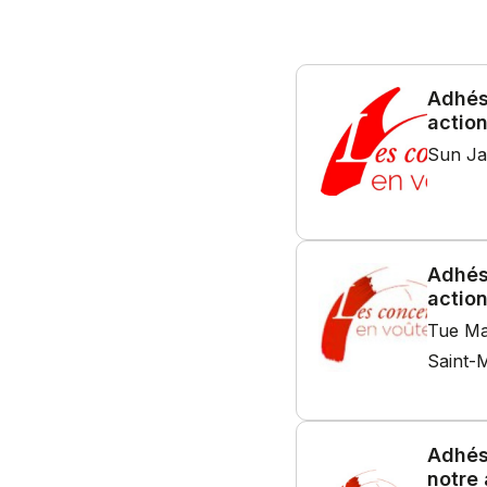
Adhési
action
Sun Ja
Adhési
action
Tue Ma
Saint-M
Adhési
notre 