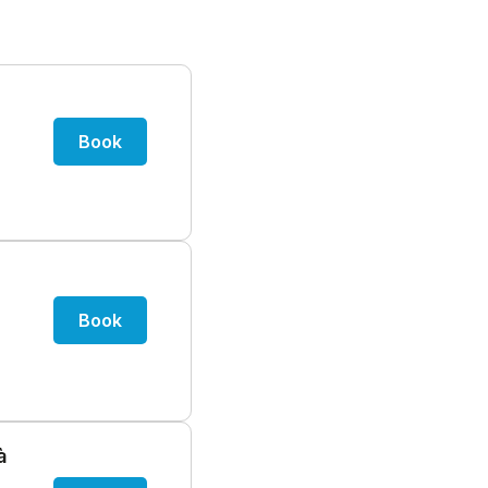
Book
Book
à