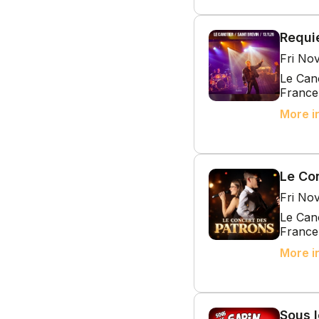
Requi
Fri No
Le Cano
France
More i
Le Co
Fri No
Le Cano
France
More i
Sous l