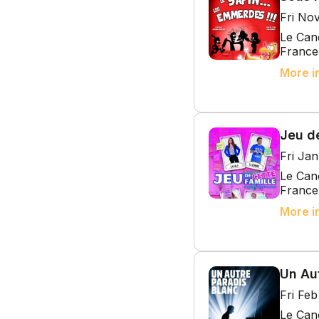
Fri No
Le Cano
France
More i
Jeu de
Fri Ja
Le Cano
France
More i
Un Au
Fri Fe
Le Cano