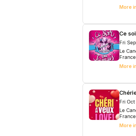
More i
Ce soi
Fri Se
Le Cano
France
More i
Chérie
Fri Oc
Le Cano
France
More i