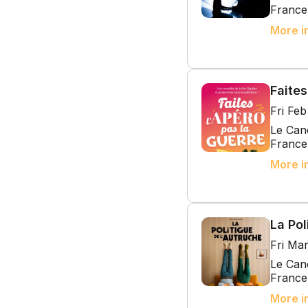
France
More i
Faites
Fri Fe
Le Cano
France
More i
La Pol
Fri Ma
Le Cano
France
More i