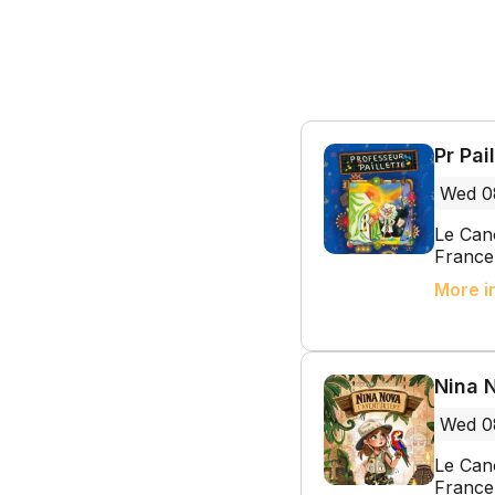
Pr Pai
Wed 0
Le Cano
France
More i
Nina N
Wed 0
Le Cano
France