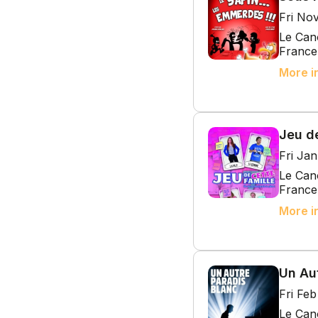
Fri No
Le Cano
France
More i
Jeu de
Fri Ja
Le Cano
France
More i
Un Au
Fri Fe
Le Cano