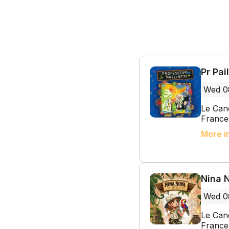
Pr Pai
Wed 0
Le Cano
France
More i
Nina N
Wed 0
Le Cano
France