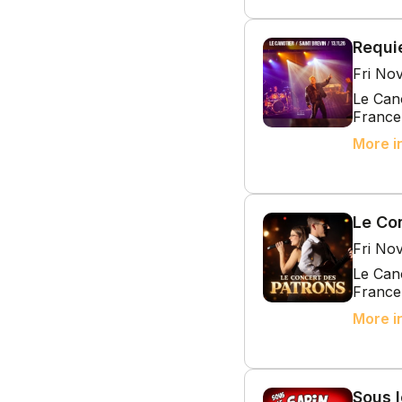
Requi
Fri No
Le Cano
France
More i
Le Co
Fri No
Le Cano
France
More i
Sous l