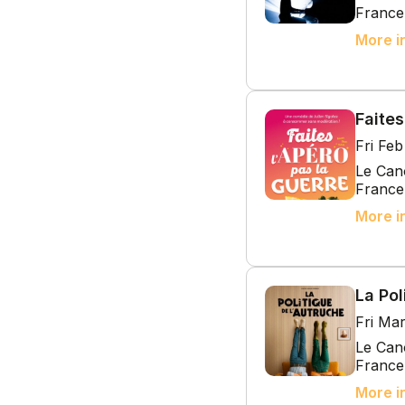
France
More i
Faites
Fri Fe
Le Cano
France
More i
La Pol
Fri Ma
Le Cano
France
More i