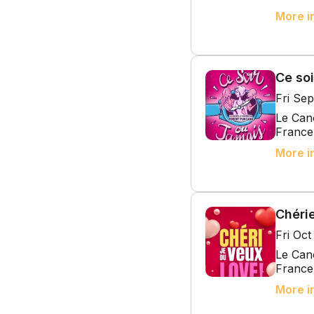
More i
Ce soi
Fri Se
Le Cano
France
More i
Chérie
Fri Oc
Le Cano
France
More i