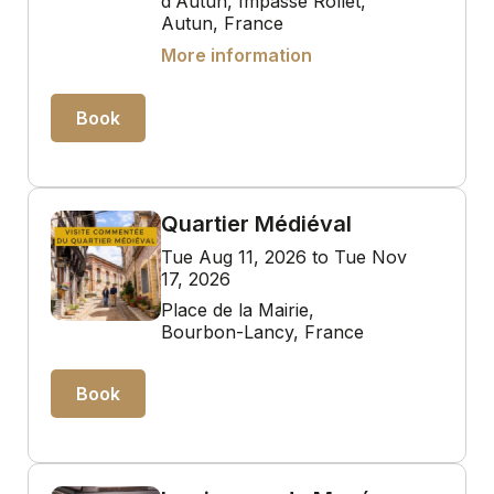
d'Autun, Impasse Rollet,
Autun, France
More information
Book
Quartier Médiéval
Tue Aug 11, 2026 to Tue Nov
17, 2026
Place de la Mairie,
Bourbon-Lancy, France
Book