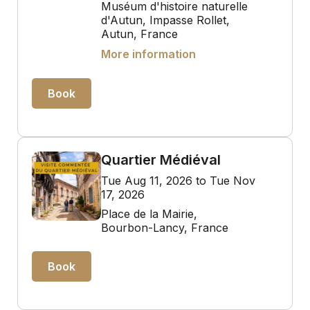
Muséum d'histoire naturelle
d'Autun, Impasse Rollet,
Autun, France
More information
Book
Quartier Médiéval
Tue Aug 11, 2026 to Tue Nov
17, 2026
Place de la Mairie,
Bourbon-Lancy, France
Book