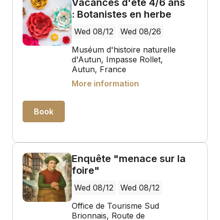
Vacances d'été 4/6 ans
: Botanistes en herbe
Wed 08/12
Wed 08/26
Muséum d'histoire naturelle
d'Autun, Impasse Rollet,
Autun, France
More information
Book
Enquête "menace sur la
foire"
Wed 08/12
Wed 08/12
Office de Tourisme Sud
Brionnais, Route de