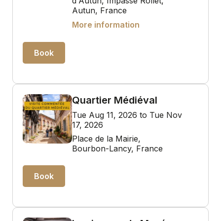
d'Autun, Impasse Rollet,
Autun, France
More information
Book
Quartier Médiéval
Tue Aug 11, 2026 to Tue Nov
17, 2026
Place de la Mairie,
Bourbon-Lancy, France
Book