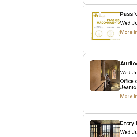
Pass'
Wed Ju
More i
Audio
Wed Ju
Office
Jeanto
More i
Entry
Wed Ju