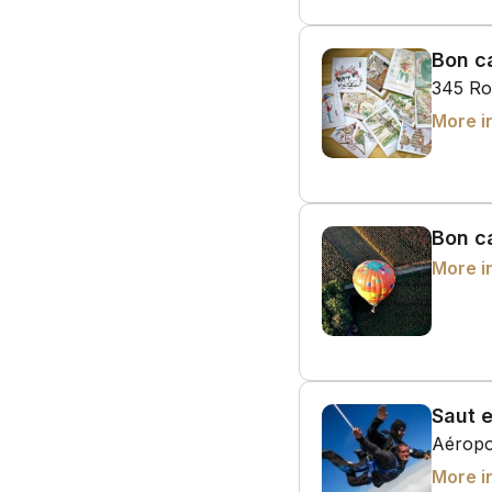
Bon c
345 Ro
More i
Bon c
More i
Saut 
Aéropo
More i