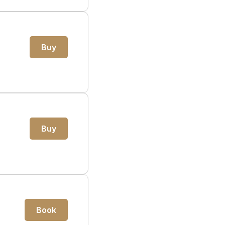
Buy
Buy
Book