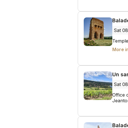
Balad
Sat 08
Temple
More i
Un sa
Sat 0
Office
Jeanto
Balade