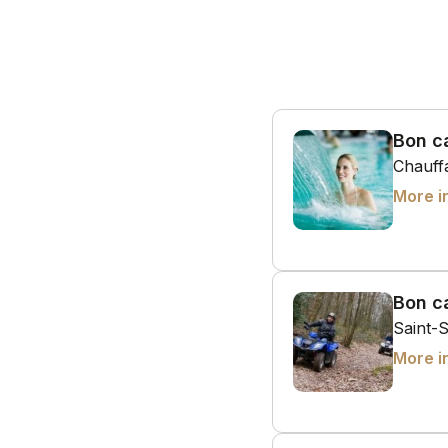
Bon c
Chauffa
More i
Bon c
Saint-
More i