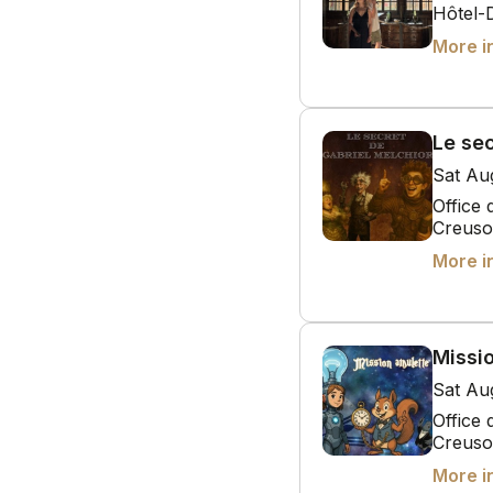
Hôtel-
More i
Le se
Sat Au
Office
Creuso
More i
Missi
Sat Au
Office
Creuso
More i