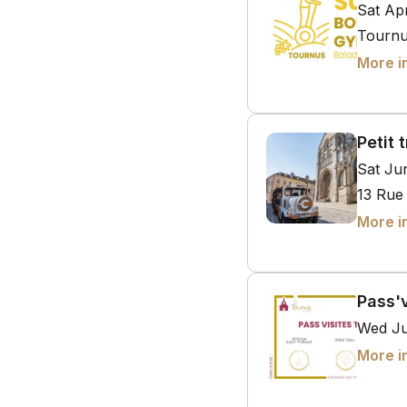
Sat Ap
Tournu
More i
Petit 
Sat Ju
13 Rue
More i
Pass'v
Wed Ju
More i