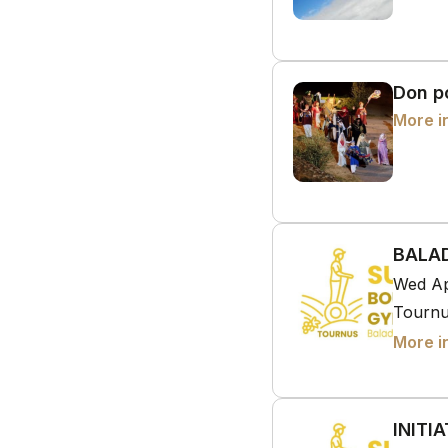
Don p
More i
BALAD
Wed Ap
Tournu
More i
INITI