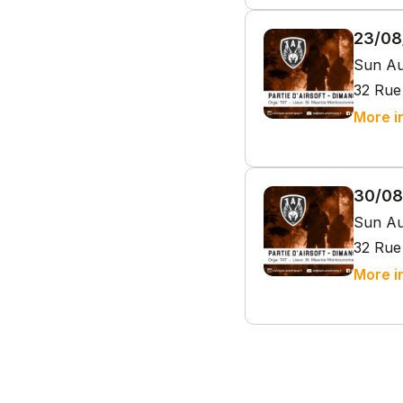
23/08/
Sun Au
32 Rue
More i
30/08/
Sun Au
32 Rue
More i