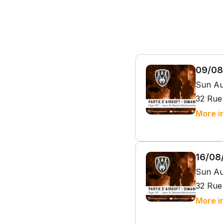
09/08/
Sun Au
32 Rue
More i
16/08/
Sun Au
32 Rue
More i