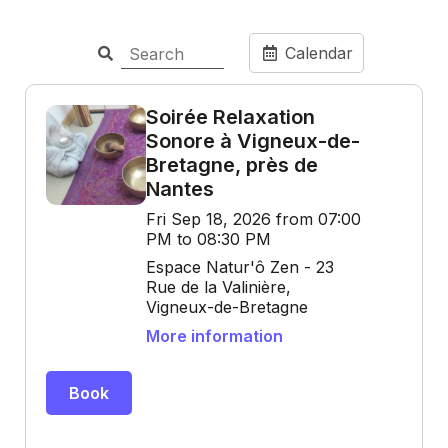
Calendar
Soirée Relaxation
Sonore à Vigneux-de-
Bretagne, près de
Nantes
Fri Sep 18, 2026 from 07:00
PM to 08:30 PM
Espace Natur'ô Zen - 23
Rue de la Valinière,
Vigneux-de-Bretagne
More information
Book