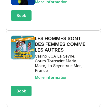
More information
Book
LES HOMMES SONT
DES FEMMES COMME
LES AUTRES
Casino JOA La Seyne,
Cours Toussaint Merle
Maire, La Seyne-sur-Mer,
France
More information
Book