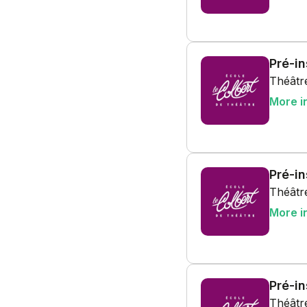
Pré-i
Théâtre
More i
Pré-in
Théâtre
More i
Pré-i
Théâtre