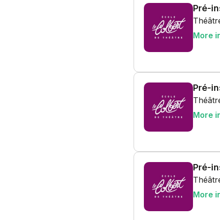
Pré-in
Théâtre
More i
Pré-i
Théâtre
More i
Pré-i
Théâtre
More i