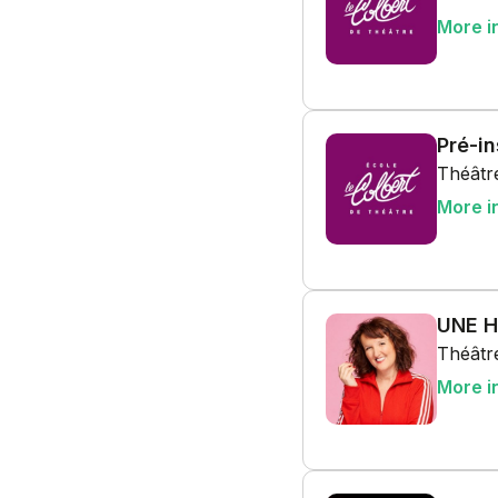
More i
Pré-i
Théâtre
More i
UNE 
Théâtre
More i