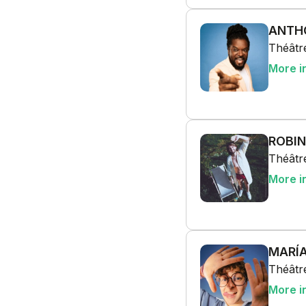
ANTH
Théâtre
More i
ROBI
Théâtre
More i
MARÍ
Théâtre
More i