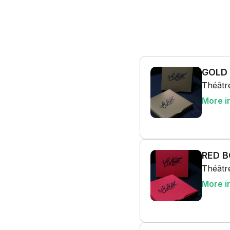
GOLD
Théâtre
More i
RED 
Théâtre
More i