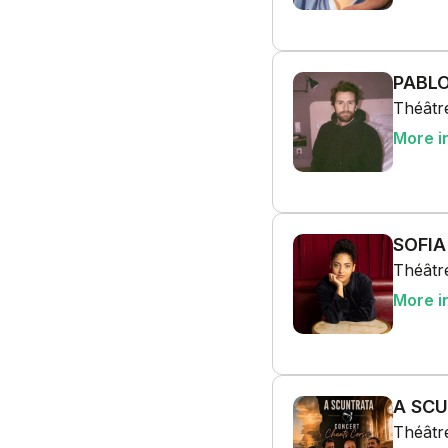
PABLO
Théâtre
More i
SOFIA
Théâtre
More i
A SCU
Théâtre