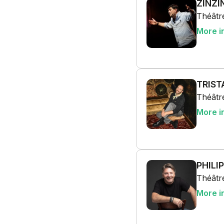
ZINZIN
Théâtre
More i
TRIST
Théâtre
More i
PHILI
Théâtre
More i