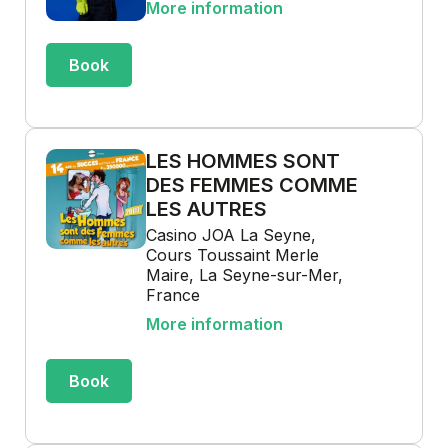
More information
Book
LES HOMMES SONT
DES FEMMES COMME
LES AUTRES
Casino JOA La Seyne,
Cours Toussaint Merle
Maire, La Seyne-sur-Mer,
France
More information
Book