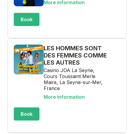
More information
Book
LES HOMMES SONT
DES FEMMES COMME
LES AUTRES
Casino JOA La Seyne,
Cours Toussaint Merle
Maire, La Seyne-sur-Mer,
France
More information
Book