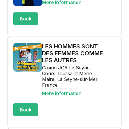
More information
Book
LES HOMMES SONT
DES FEMMES COMME
LES AUTRES
Casino JOA La Seyne,
Cours Toussaint Merle
Maire, La Seyne-sur-Mer,
France
More information
Book