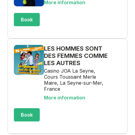
More information
Book
LES HOMMES SONT
DES FEMMES COMME
LES AUTRES
Casino JOA La Seyne,
Cours Toussaint Merle
Maire, La Seyne-sur-Mer,
France
More information
Book