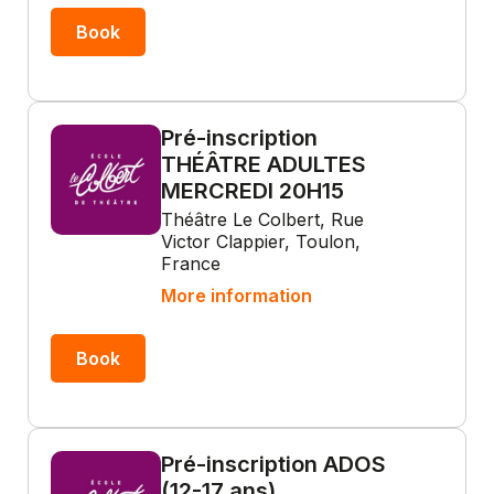
Book
Pré-inscription
THÉÂTRE ADULTES
MERCREDI 20H15
Théâtre Le Colbert, Rue
Victor Clappier, Toulon,
France
More information
Book
Pré-inscription ADOS
(12-17 ans)