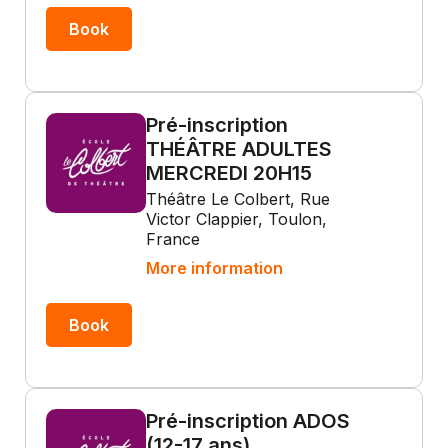
Book
Pré-inscription
THÉÂTRE ADULTES
MERCREDI 20H15
Théâtre Le Colbert, Rue
Victor Clappier, Toulon,
France
More information
Book
Pré-inscription ADOS
(12-17 ans)