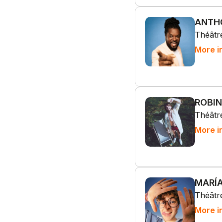
ANTH
Théâtre
More i
ROBI
Théâtre
More i
MARÍ
Théâtre
More i