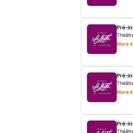
Pré-i
Théâtre
More i
Pré-in
Théâtre
More i
Pré-i
Théâtre