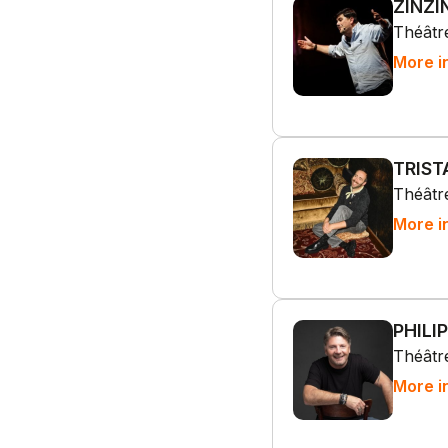
ZINZIN
Théâtre
More i
TRIST
Théâtre
More i
PHILI
Théâtre
More i