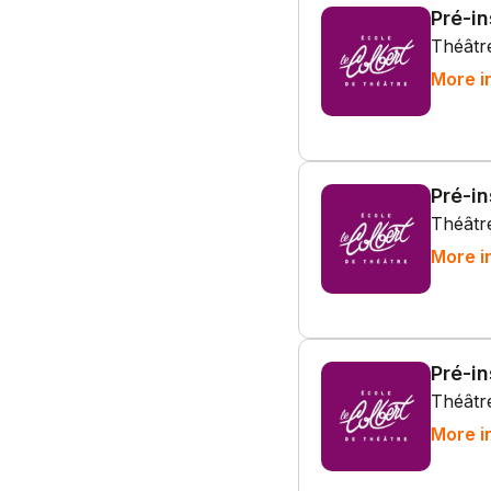
Pré-in
Théâtre
More i
Pré-i
Théâtre
More i
Pré-i
Théâtre
More i