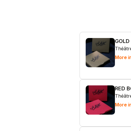
GOLD
Théâtre
More i
RED 
Théâtre
More i