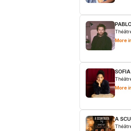
PABLO
Théâtre
More i
SOFIA
Théâtre
More i
A SCU
Théâtre