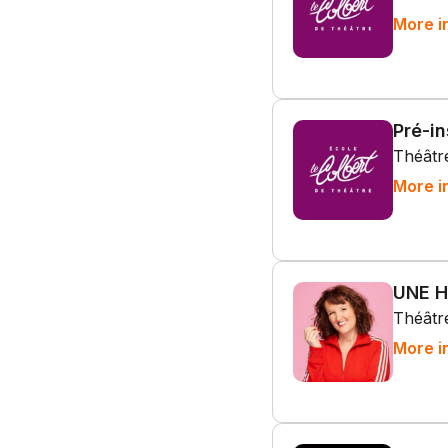
More i
Pré-i
Théâtre
More i
UNE 
Théâtre
More i