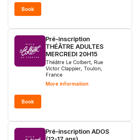
Book
Pré-inscription
THÉÂTRE ADULTES
MERCREDI 20H15
Théâtre Le Colbert, Rue
Victor Clappier, Toulon,
France
More information
Book
Pré-inscription ADOS
(12-17 ans)