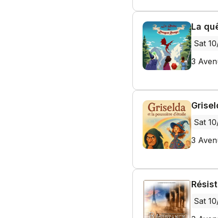
La qu
Sat 10
3 Aven
Grisel
Sat 10
3 Aven
Résis
Sat 10