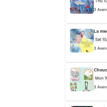
Thu 1
3 Aven
La mer
Sat 10
3 Aven
Chouc
Mon 1
3 Aven