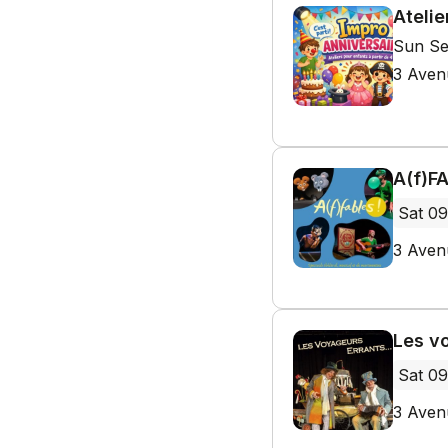
Atelie
Sun Se
3 Aven
A(f)F
Sat 09
3 Aven
Les v
Sat 09
3 Aven