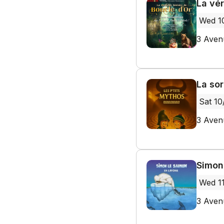
La vér
Wed 1
3 Aven
La so
Sat 10
3 Aven
Simon
Wed 1
3 Aven