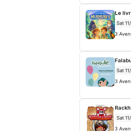
Le li
Sat 11
3 Aven
Falabu
Sat 11
3 Aven
Rackha
Sat 11
3 Aven