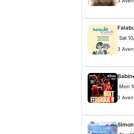
3 Aven
Falabu
Sat 10
3 Aven
Babine
Mon 1
3 Aven
Simon