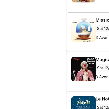
Missi
Sat 12
3 Aven
Magic
Sat 12
3 Aven
Le Noë
Sat 12