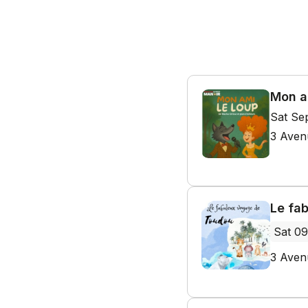
Mon a
Sat Se
3 Aven
Le fa
Sat 09
3 Aven