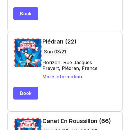
Book
Plédran (22)
Sun 03/21
Horizon, Rue Jacques
Prévert, Plédran, France
More information
Book
Canet En Roussillon (66)