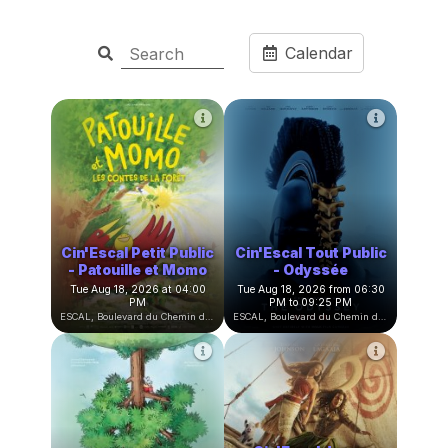
Calendar
Cin'Escal Petit Public
Cin'Escal Tout Public
- Patouille et Momo
- Odyssée
Tue Aug 18, 2026 at 04:00
Tue Aug 18, 2026 from 06:30
PM
PM to 09:25 PM
ESCAL, Boulevard du Chemin de Fer, Witry-lès-Reims, France
ESCAL, Boulevard du Chemin de Fer, Witry-lès-Reims, France