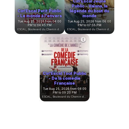
Cin'Escal Jeune
Public - Vaïana, la
Cin'Escal Petit Public
légende du bout du
- Le monde à l'envers
monde
Tue Aug 25, 2026 from 04:00
Tue Aug 25, 2026 from 06:00
PM to 04:45 PM
PM to 07:55 PM
ESCAL, Boulevard du Chemin de Fer, Witry-lès-Reims, France
ESCAL, Boulevard du Chemin de Fer, Witry-lès-Reims, France
Cin'Escal Tout Public
- De la comédie
Française
Tue Aug 25, 2026 from 08:00
PM to 09:20 PM