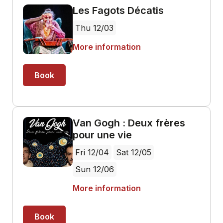
Les Fagots Décatis
Thu 12/03
More information
Book
Van Gogh : Deux frères
pour une vie
Fri 12/04
Sat 12/05
Sun 12/06
More information
Book