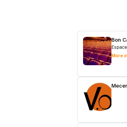
Bon C
Espace
More i
Mecen