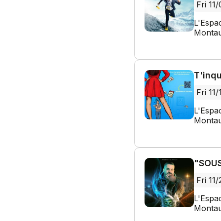
Fri 11
L'Espa
Montau
T'inqu
Fri 11/
L'Espa
Montau
"SOUS
Fri 11/
L'Espa
Montau