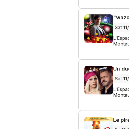
"wazo
Sat 11
L'Espa
Montau
Un du
Sat 11
L'Espa
Montau
Le pir