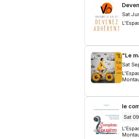
Deven
Sat Ju
L'Espa
"Le m
Sat Se
L'Espa
Montau
le co
Sat 09
L'Espa
Montau