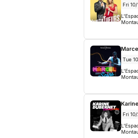
Fri 10
L'Espa
Montau
Marce
Tue 1
L'Espa
Montau
Karine
Fri 10
L'Espa
Montau