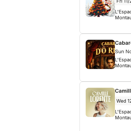
Fri 11/
L'Espa
Montau
Cabare
Sun No
L'Espa
Montau
Camill
Wed 1
L'Espa
Montau