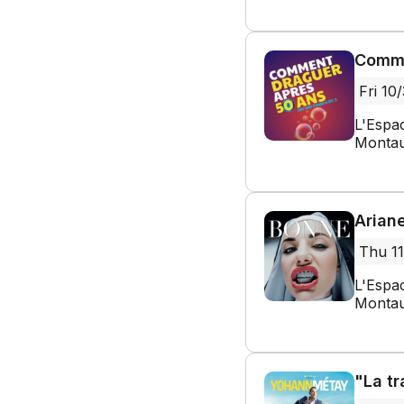
Comme
Fri 10
L'Espa
Montau
Arian
Thu 11
L'Espa
Montau
"La t