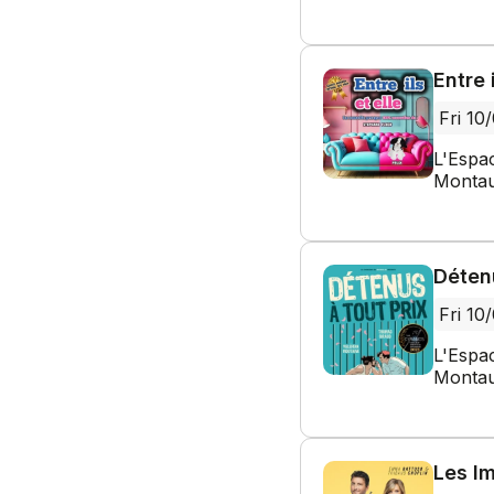
Entre i
Fri 10
L'Espa
Montau
Détenu
Fri 10
L'Espa
Montau
Les Im