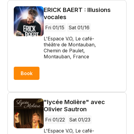
ERICK BAERT : Illusions
vocales
Fri 01/15
Sat 01/16
L'Espace V.O, Le café-
théâtre de Montauban,
Chemin de Paulet,
Montauban, France
Book
"lycée Molière" avec
Olivier Sautron
Fri 01/22
Sat 01/23
L'Espace V.O, Le café-