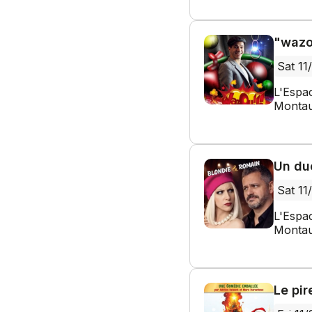
"wazo
Sat 11
L'Espa
Montau
Un du
Sat 11
L'Espa
Montau
Le pir