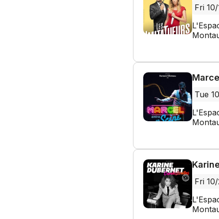
Fri 10
L'Espa
Montau
Marce
Tue 1
L'Espa
Montau
Karine
Fri 10
L'Espa
Montau