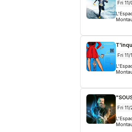
Fri 11
L'Espa
Montau
T'inqu
Fri 11/
L'Espa
Montau
"SOUS
Fri 11/
L'Espa
Montau