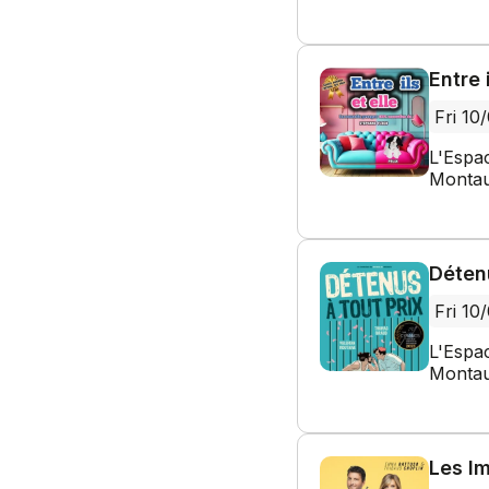
Entre i
Fri 10
L'Espa
Montau
Détenu
Fri 10
L'Espa
Montau
Les Im