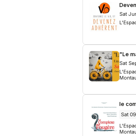
Deven
Sat Ju
L'Espa
"Le m
Sat Se
L'Espa
Montau
le co
Sat 09
L'Espa
Montau