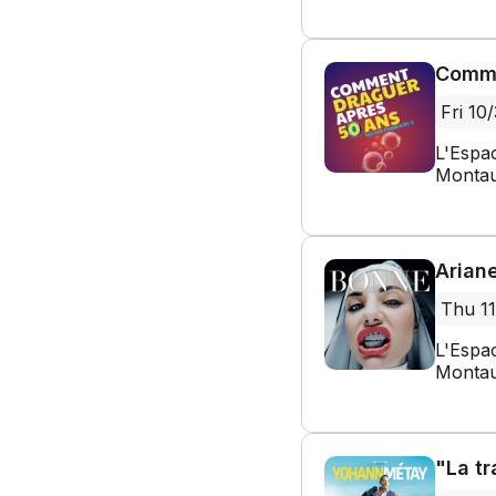
Comme
Fri 10
L'Espa
Montau
Arian
Thu 11
L'Espa
Montau
"La t