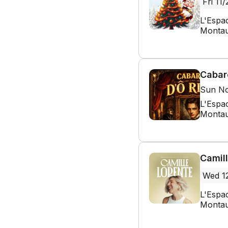
Fri 11/
L'Espa
Montau
Cabare
Sun No
L'Espa
Montau
Camill
Wed 1
L'Espa
Montau