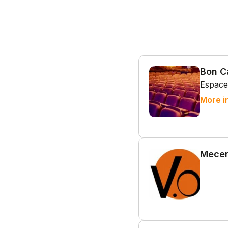
Bon C
Espace
More i
Mecen