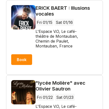
ERICK BAERT : Illusions
vocales
Fri 01/15
Sat 01/16
L'Espace V.O, Le café-
théâtre de Montauban,
Chemin de Paulet,
Montauban, France
Book
"lycée Molière" avec
Olivier Sautron
Fri 01/22
Sat 01/23
L'Espace V.O, Le café-