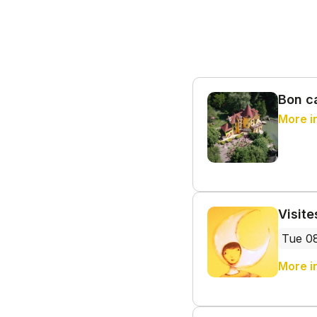
Bon c
More i
Visit
Tue 0
More i