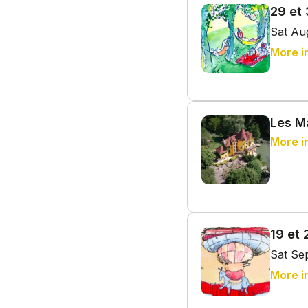
29 et 
Sat Au
More i
Les M
More i
19 et
Sat Se
More i