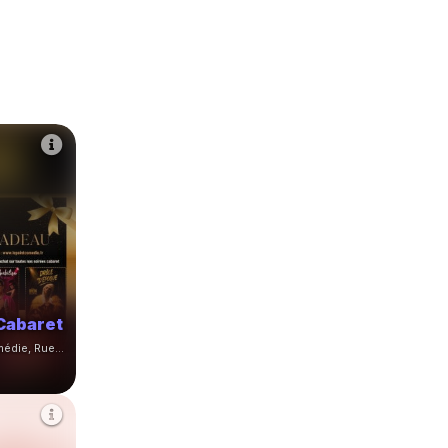
Cabaret
Théâtre Le Point Comédie, Rue Sainte-Ursule, Montpellier, France