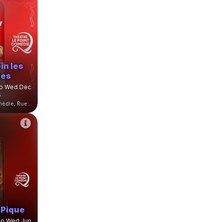
in les
es
to Wed Dec
6
Théâtre Le Point Comédie, Rue Sainte-Ursule, Montpellier, France
 Pique
to Wed Jun