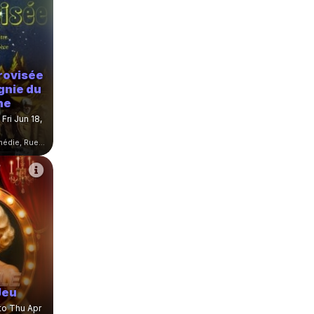
rovisée
gnie du
ne
 Fri Jun 18,
Théâtre Le Point Comédie, Rue Sainte-Ursule, Montpellier, France
Jeu
to Thu Apr