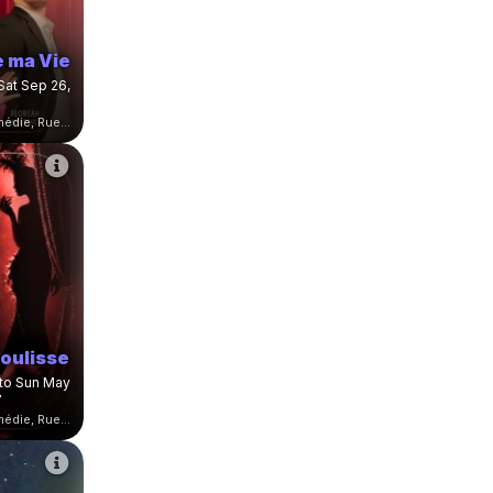
e ma Vie
 Sat Sep 26,
Théâtre Le Point Comédie, Rue Sainte-Ursule, Montpellier, France
oulisse
to Sun May
7
Théâtre Le Point Comédie, Rue Sainte-Ursule, Montpellier, France