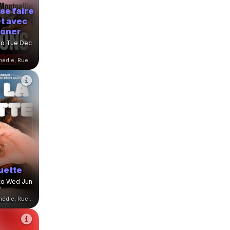
se faire
et avec
doner
to Tue Dec
Théâtre Le Point Comédie, Rue Sainte-Ursule, Montpellier, France
uette
to Wed Jun
7
Théâtre Le Point Comédie, Rue Sainte-Ursule, Montpellier, France