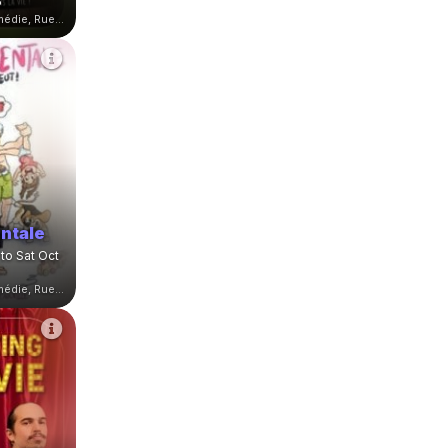
6
Théâtre Le Point Comédie, Rue Sainte-Ursule, Montpellier, France
ntale
to Sat Oct
Théâtre Le Point Comédie, Rue Sainte-Ursule, Montpellier, France