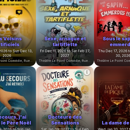
s Voisins
Sexe, arnaque et
Sous le sap
tificiels
tartiflette
emmerd
 2026 to Sun Dec 13,
Fri Dec 11, 2026 to Sat Feb 27,
Thu Dec 17, 2026 
2026
2027
30, 202
Théâtre Le Point Comédie, Rue Sainte-Ursule, Montpellier, France
Théâtre Le Point Comédie, Rue Sainte-Ursule, Montpellier, France
cours, j'ai
Docteure des
 le Père Noël
Sensations
La dame de
9, 2026 to Sun Jan
Sat Jan 09, 2027 to Sun Feb
Wed Jan 20, 2027 