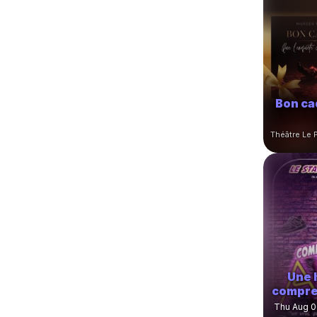
Bon ca
Une 
compre
Thu Aug 0