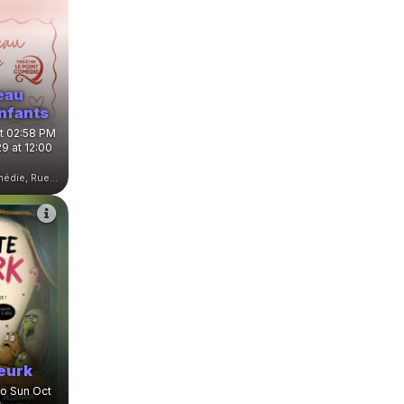
eau
nfants
at 02:58 PM
9 at 12:00
Théâtre Le Point Comédie, Rue Sainte-Ursule, Montpellier, France
eurk
to Sun Oct