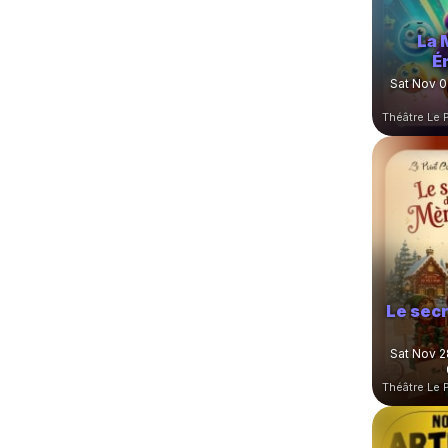
La 
É
Sat Nov 0
Le secr
Sat Nov 2