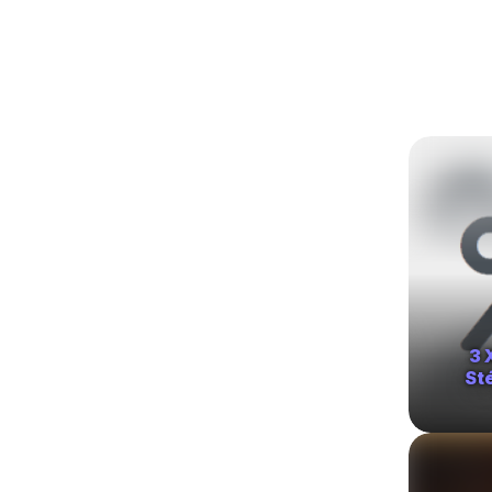
3 
St