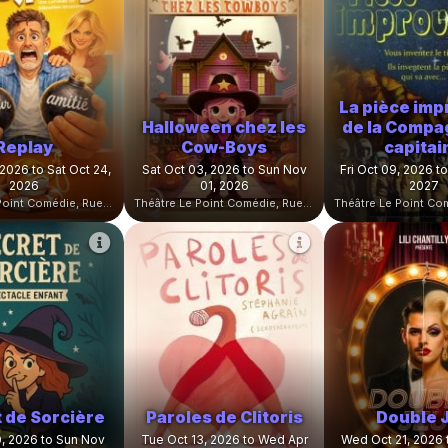
La pièce imp
Halloween chez les
de la Compa
Replay
Cow-Boys
capitai
 2026 to Sat Oct 24,
Sat Oct 03, 2026 to Sun Nov
Fri Oct 09, 2026 to
2026
01, 2026
2027
Théâtre Le Point Comédie, Rue Sainte-Ursule, Montpellier, France
Théâtre Le Point Comédie, Rue Sainte-Ursule, Montpellier, France
 de Sorcière
Paroles de Clitoris
Double 
0, 2026 to Sun Nov
Tue Oct 13, 2026 to Wed Apr
Wed Oct 21, 2026 