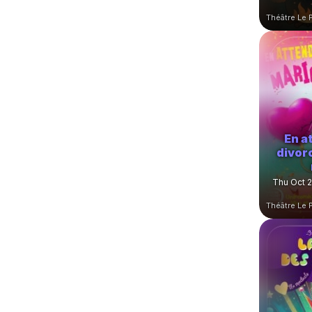
En a
divor
Thu Oct 2