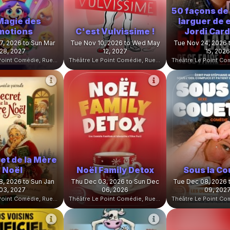
50 façons de 
Magie des
larguer de 
motions
C'est Vulvissime !
Jordi Car
7, 2026 to Sun Mar
Tue Nov 10, 2026 to Wed May
Tue Nov 24, 2026 
28, 2027
12, 2027
15, 2026
Théâtre Le Point Comédie, Rue Sainte-Ursule, Montpellier, France
Théâtre Le Point Comédie, Rue Sainte-Ursule, Montpellier, France
et de la Mère
Noël
Noël Family Detox
Sous la Co
8, 2026 to Sun Jan
Thu Dec 03, 2026 to Sun Dec
Tue Dec 08, 2026 
03, 2027
06, 2026
09, 202
Théâtre Le Point Comédie, Rue Sainte-Ursule, Montpellier, France
Théâtre Le Point Comédie, Rue Sainte-Ursule, Montpellier, France