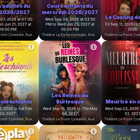
 adultes du
Cours enfants du
 2026/2027
mercredi 2026/2027
Le Casting d
07, 2026 at 07:30
Wed Sep 09, 2026 at 03:30
n Jun 21, 2027 at
PM to Wed Jun 23, 2027 at
Fri Sep 11, 2026 to
09:00 PM
05:00 PM
2026
Théâtre Le Point Comédie, Rue Sainte-Ursule, Montpellier, France
Théâtre Le Point Comédie, Rue Sainte-Ursule, Montpellier, France
Les Reines du
doleschiants
Burlesque
Meurtre en c
2, 2026 to Sat Feb
Wed Sep 16, 2026 to Thu May
Wed Sep 23, 2026 
20, 2027
06, 2027
02, 202
Théâtre Le Point Comédie, Rue Sainte-Ursule, Montpellier, France
Théâtre Le Point Comédie, Rue Sainte-Ursule, Montpellier, France