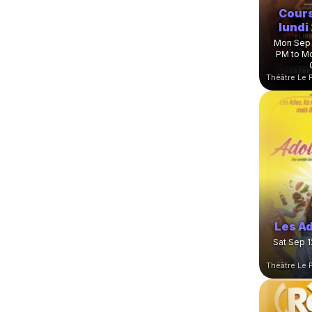
Cours
lundi
Mon Sep 
PM to Mo
Les A
Sat Sep 1