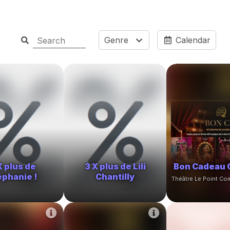
Genre
Calendar
X plus de
3 X plus de Lili
Bon Cadeau 
éphanie !
Chantilly