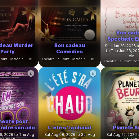
Bon cad
Spectacle E
deau Murder
Bon cadeau
Sun Jun 28, 2026 
Party
Comédies
to Thu Jun 28, 202
AM
Théâtre Le Point Comédie, Rue Sainte-Ursule, Montpellier, France
Théâtre Le Point Comédie, Rue Sainte-Ursule, Montpellier, France
heure pour
ndre son ado
L'été s'ra chaud
Planète B
6, 2026 to Thu Aug
Sat Aug 08, 2026 to Sat Aug
Sat Aug 22, 2026 