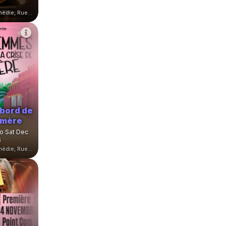
7
Théâtre Le Point Comédie, Rue Sainte-Ursule, Montpellier, France
bord de
e mère
to Sat Dec
6
Théâtre Le Point Comédie, Rue Sainte-Ursule, Montpellier, France