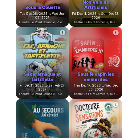
50 façons de se faire
larguer de et avec
C'est Vulvissime !
Jordi Cardoner
Tue Nov 10, 2026 to Wed May
Tue Nov 24, 2026 to Tue Dec
12, 2027
15, 2026
Théâtre Le Point Comédie, Rue Sainte-Ursule, Montpellier, France
Théâtre Le Point Comédie, Rue Sainte-Ursule, Montpellier, France
Le secret de la Mère
Noël
Noël Family Detox
Sat Nov 28, 2026 to Sun Jan
Thu Dec 03, 2026 to Sun Dec
03, 2027
06, 2026
Théâtre Le Point Comédie, Rue Sainte-Ursule, Montpellier, France
Théâtre Le Point Comédie, Rue Sainte-Ursule, Montpellier, France