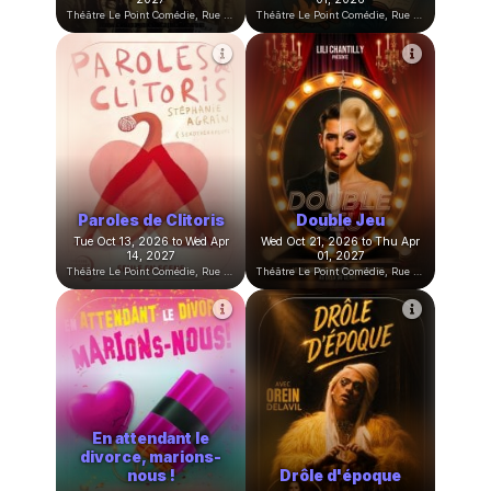
Halloween chez les
Replay
Cow-Boys
Fri Oct 02, 2026 to Sat Oct
Sat Oct 03, 2026 to Sun Nov
24, 2026
01, 2026
Théâtre Le Point Comédie, Rue Sainte-Ursule, Montpellier, France
Théâtre Le Point Comédie, Rue Sainte-Ursule, Montpellier, France
La pièce improvisée
de la Compagnie du
capitaine
Secret de Sorcière
Fri Oct 09, 2026 to Fri Jun 18,
Sat Oct 10, 2026 to Sun Nov
2027
01, 2026
Théâtre Le Point Comédie, Rue Sainte-Ursule, Montpellier, France
Théâtre Le Point Comédie, Rue Sainte-Ursule, Montpellier, France