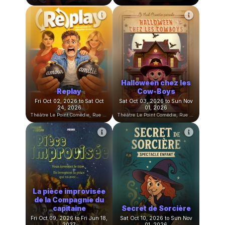
Le Casting de ma Vie
Les Adoleschiants
Fri Sep 11, 2026 to Sat Sep 26,
Sat Sep 12, 2026 to Sat Feb
2026
20, 2027
Théâtre Le Point Comédie, Rue Sainte-Ursule, Montpellier, France
Théâtre Le Point Comédie, Rue Sainte-Ursule, Montpellier, France
Les Reines du
Burlesque
Meurtre en coulisse
Wed Sep 16, 2026 to Thu May
Wed Sep 23, 2026 to Sun May
06, 2027
02, 2027
Théâtre Le Point Comédie, Rue Sainte-Ursule, Montpellier, France
Théâtre Le Point Comédie, Rue Sainte-Ursule, Montpellier, France