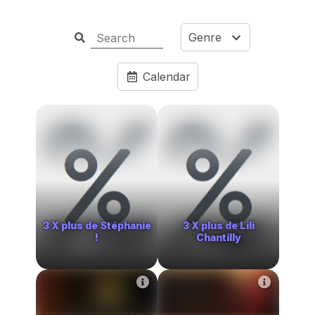
Genre
Calendar
3 X plus de Stéphanie
3 X plus de Lili
!
Chantilly