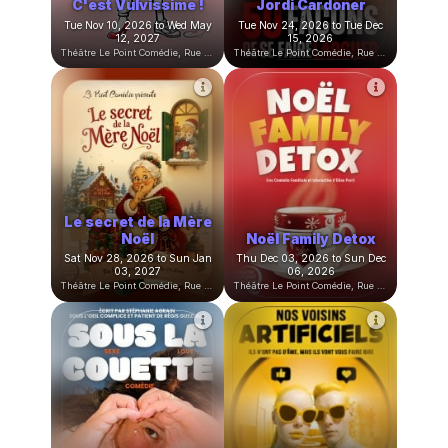
divorce, marions-
nous !
Drôle d'époque
Thu Oct 22, 2026 to Sat Mar
Thu Nov 05, 2026 to Wed May
27, 2027
19, 2027
Théâtre Le Point Comédie, Rue Sainte-Ursule, Montpellier, France
Théâtre Le Point Comédie, Rue Sainte-Ursule, Montpellier, France
3 femmes au bord de
La Magie des
la crise de mère
Émotions
Fri Nov 06, 2026 to Sat Dec
Sat Nov 07, 2026 to Sun Mar
05, 2026
28, 2027
Théâtre Le Point Comédie, Rue Sainte-Ursule, Montpellier, France
Théâtre Le Point Comédie, Rue Sainte-Ursule, Montpellier, France