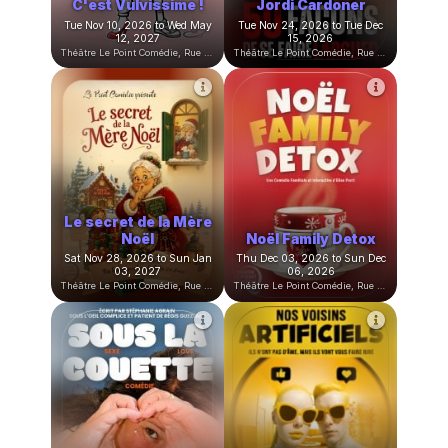
divorce, marions-
nous !
Drôle d'époque
Thu Oct 22, 2026 to Sat Mar
Thu Nov 05, 2026 to Wed May
27, 2027
19, 2027
Théâtre Le Point Comédie, Rue Sainte-Ursule, Montpellier, France
Théâtre Le Point Comédie, Rue Sainte-Ursule, Montpellier, France
3 femmes au bord de
La Magie des
la crise de mère
Émotions
Fri Nov 06, 2026 to Sat Dec
Sat Nov 07, 2026 to Sun Mar
05, 2026
28, 2027
Théâtre Le Point Comédie, Rue Sainte-Ursule, Montpellier, France
Théâtre Le Point Comédie, Rue Sainte-Ursule, Montpellier, France