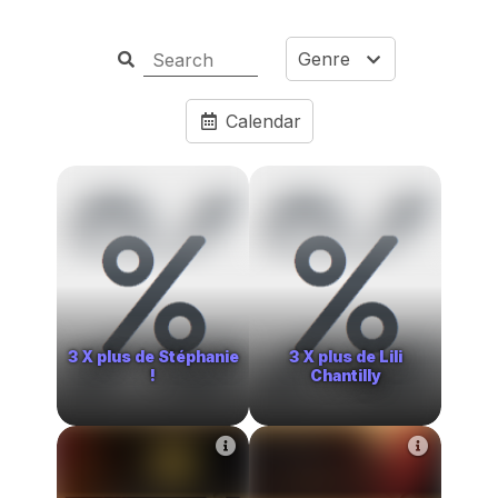
Genre
Calendar
3 X plus de Stéphanie
3 X plus de Lili
!
Chantilly