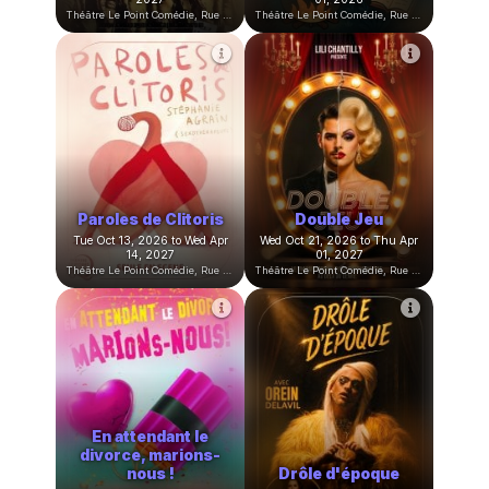
Halloween chez les
Replay
Cow-Boys
Fri Oct 02, 2026 to Sat Oct
Sat Oct 03, 2026 to Sun Nov
24, 2026
01, 2026
Théâtre Le Point Comédie, Rue Sainte-Ursule, Montpellier, France
Théâtre Le Point Comédie, Rue Sainte-Ursule, Montpellier, France
La pièce improvisée
de la Compagnie du
capitaine
Secret de Sorcière
Fri Oct 09, 2026 to Fri Jun 18,
Sat Oct 10, 2026 to Sun Nov
2027
01, 2026
Théâtre Le Point Comédie, Rue Sainte-Ursule, Montpellier, France
Théâtre Le Point Comédie, Rue Sainte-Ursule, Montpellier, France