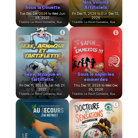
50 façons de se faire
larguer de et avec
C'est Vulvissime !
Jordi Cardoner
Tue Nov 10, 2026 to Wed May
Tue Nov 24, 2026 to Tue Dec
12, 2027
15, 2026
Théâtre Le Point Comédie, Rue Sainte-Ursule, Montpellier, France
Théâtre Le Point Comédie, Rue Sainte-Ursule, Montpellier, France
Le secret de la Mère
Noël
Noël Family Detox
Sat Nov 28, 2026 to Sun Jan
Thu Dec 03, 2026 to Sun Dec
03, 2027
06, 2026
Théâtre Le Point Comédie, Rue Sainte-Ursule, Montpellier, France
Théâtre Le Point Comédie, Rue Sainte-Ursule, Montpellier, France