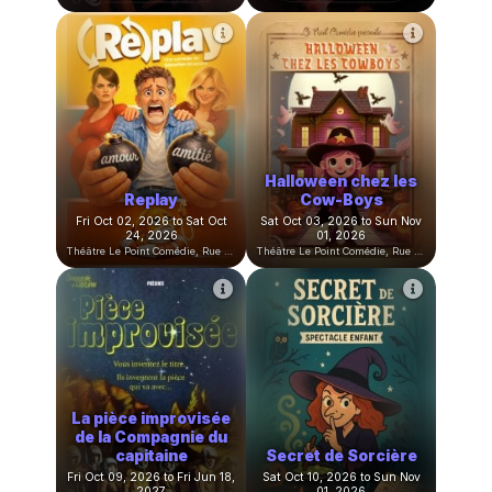
Le Casting de ma Vie
Les Adoleschiants
Fri Sep 11, 2026 to Sat Sep 26,
Sat Sep 12, 2026 to Sat Feb
2026
20, 2027
Théâtre Le Point Comédie, Rue Sainte-Ursule, Montpellier, France
Théâtre Le Point Comédie, Rue Sainte-Ursule, Montpellier, France
Les Reines du
Burlesque
Meurtre en coulisse
Wed Sep 16, 2026 to Thu May
Wed Sep 23, 2026 to Sun May
06, 2027
02, 2027
Théâtre Le Point Comédie, Rue Sainte-Ursule, Montpellier, France
Théâtre Le Point Comédie, Rue Sainte-Ursule, Montpellier, France