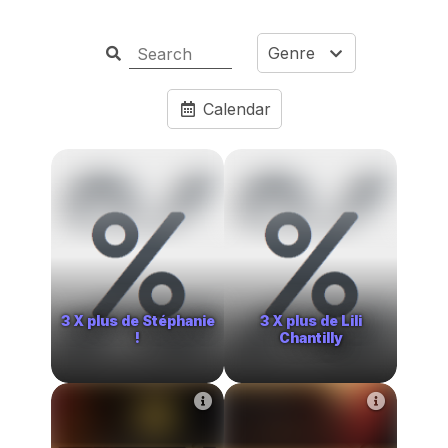
Genre
Calendar
3 X plus de Stéphanie
3 X plus de Lili
!
Chantilly