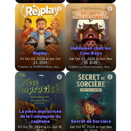
Le Casting de ma Vie
Les Adoleschiants
Fri Sep 11, 2026 to Sat Sep 26,
Sat Sep 12, 2026 to Sat Feb
2026
20, 2027
Théâtre Le Point Comédie, Rue Sainte-Ursule, Montpellier, France
Théâtre Le Point Comédie, Rue Sainte-Ursule, Montpellier, France
Les Reines du
Burlesque
Meurtre en coulisse
Wed Sep 16, 2026 to Thu May
Wed Sep 23, 2026 to Sun May
06, 2027
02, 2027
Théâtre Le Point Comédie, Rue Sainte-Ursule, Montpellier, France
Théâtre Le Point Comédie, Rue Sainte-Ursule, Montpellier, France