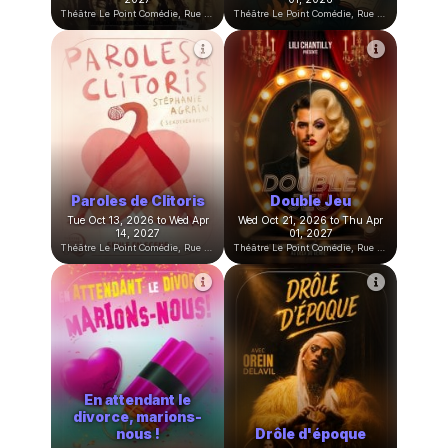
Halloween chez les
Replay
Cow-Boys
Fri Oct 02, 2026 to Sat Oct
Sat Oct 03, 2026 to Sun Nov
24, 2026
01, 2026
Théâtre Le Point Comédie, Rue Sainte-Ursule, Montpellier, France
Théâtre Le Point Comédie, Rue Sainte-Ursule, Montpellier, France
La pièce improvisée
de la Compagnie du
capitaine
Secret de Sorcière
Fri Oct 09, 2026 to Fri Jun 18,
Sat Oct 10, 2026 to Sun Nov
2027
01, 2026
Théâtre Le Point Comédie, Rue Sainte-Ursule, Montpellier, France
Théâtre Le Point Comédie, Rue Sainte-Ursule, Montpellier, France