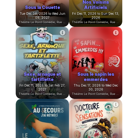
50 façons de se faire
larguer de et avec
C'est Vulvissime !
Jordi Cardoner
Tue Nov 10, 2026 to Wed May
Tue Nov 24, 2026 to Tue Dec
12, 2027
15, 2026
Théâtre Le Point Comédie, Rue Sainte-Ursule, Montpellier, France
Théâtre Le Point Comédie, Rue Sainte-Ursule, Montpellier, France
Le secret de la Mère
Noël
Noël Family Detox
Sat Nov 28, 2026 to Sun Jan
Thu Dec 03, 2026 to Sun Dec
03, 2027
06, 2026
Théâtre Le Point Comédie, Rue Sainte-Ursule, Montpellier, France
Théâtre Le Point Comédie, Rue Sainte-Ursule, Montpellier, France