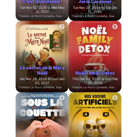
divorce, marions-
nous !
Drôle d'époque
Thu Oct 22, 2026 to Sat Mar
Thu Nov 05, 2026 to Wed May
27, 2027
19, 2027
Théâtre Le Point Comédie, Rue Sainte-Ursule, Montpellier, France
Théâtre Le Point Comédie, Rue Sainte-Ursule, Montpellier, France
3 femmes au bord de
La Magie des
la crise de mère
Émotions
Fri Nov 06, 2026 to Sat Dec
Sat Nov 07, 2026 to Sun Mar
05, 2026
28, 2027
Théâtre Le Point Comédie, Rue Sainte-Ursule, Montpellier, France
Théâtre Le Point Comédie, Rue Sainte-Ursule, Montpellier, France